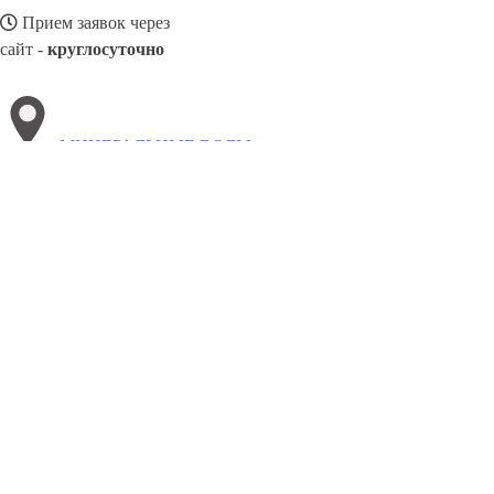
Прием заявок через
сайт -
круглосуточно
МИНЕРАЛЬНЫЕ ВОДЫ
Выберите филиал:
Обнинск
Озёрск
Прокопьевск
Рославль
Сунжа
Н
Чайковский
Славянск-на-Кубани
Старый Оскол
Няг
8(800)3085303
Заказать звонок
Металлоконструкции в Минеральных Водах
Изготовление
Услуги
Це