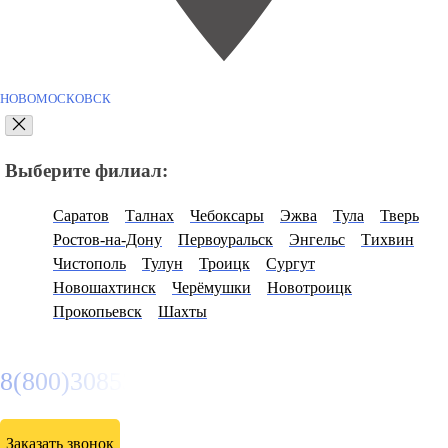
НОВОМОСКОВСК
Выберите филиал:
Саратов
Талнах
Чебоксары
Эжва
Тула
Тверь
Ростов-на-Дону
Первоуральск
Энгельс
Тихвин
Чистополь
Тулун
Троицк
Сургут
Новошахтинск
Черёмушки
Новотроицк
Прокопьевск
Шахты
8(800)3085303
Заказать звонок