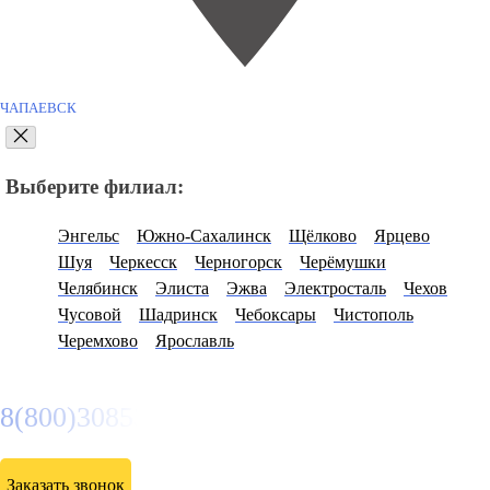
ЧАПАЕВСК
Выберите филиал:
Энгельс
Южно-Сахалинск
Щёлково
Ярцево
Шуя
Черкесск
Черногорск
Черёмушки
Челябинск
Элиста
Эжва
Электросталь
Чехов
Чусовой
Шадринск
Чебоксары
Чистополь
Черемхово
Ярославль
8(800)3085303
Заказать звонок