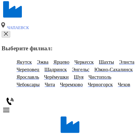
ЧАПАЕВСК
Выберите филиал:
Якутск
Эжва
Ярцево
Черкесск
Шахты
Элиста
Череповец
Шадринск
Энгельс
Южно-Сахалинск
Ярославль
Черёмушки
Шуя
Чистополь
Чебоксары
Чита
Черемхово
Черногорск
Чехов