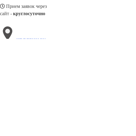
Прием заявок через
сайт -
круглосуточно
ЧЕЛЯБИНСК
Выберите филиал:
Чехов
Щекино
Череповец
Черёмушки
Чистополь
Ярославль
Шадринск
8(800)3085303
Заказать звонок
Металлоконструкции в Челябинске
Изготовление
Услуги
Цены
Сотруд