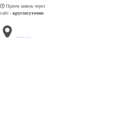
Прием заявок через
сайт -
круглосуточно
СЕРОВ
Выберите филиал:
Снежинск
Шадринск
Чайковский
Якутск
Тимашёв
Ханты-Мансийск
Череповец
Усолье-Сибирское
8(800)3085303
Заказать звонок
Металлоконструкции в Серове
Изготовление
Услуги
Цены
Сотруднич