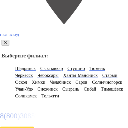
САЛЕХАРД
Выберите филиал:
Шадринск
Сыктывкар
Ступино
Тюмень
Черкесск
Чебоксары
Ханты-Мансийск
Старый
Оскол
Химки
Челябинск
Саров
Солнечногорск
Улан-Удэ
Снежинск
Сызрань
Сибай
Тимашёвск
Соликамск
Тольятти
8(800)3085303