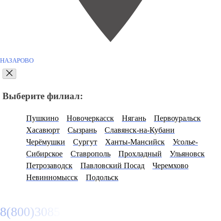
НАЗАРОВО
Выберите филиал:
Пушкино
Новочеркасск
Нягань
Первоуральск
Хасавюрт
Сызрань
Славянск-на-Кубани
Черёмушки
Сургут
Ханты-Мансийск
Усолье-
Сибирское
Ставрополь
Прохладный
Ульяновск
Петрозаводск
Павловский Посад
Черемхово
Невинномысск
Подольск
8(800)3085303