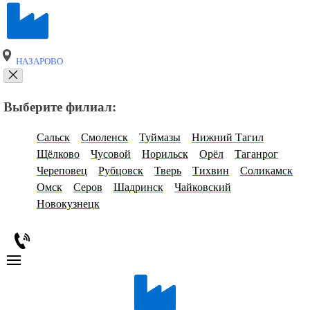
НАЗАРОВО
Выберите филиал:
Сальск
Смоленск
Туймазы
Нижний Тагил
Щёлково
Чусовой
Норильск
Орёл
Таганрог
Череповец
Рубцовск
Тверь
Тихвин
Соликамск
Омск
Серов
Шадринск
Чайковский
Новокузнецк