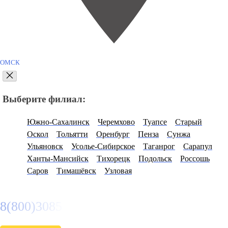
ОМСК
Выберите филиал:
Южно-Сахалинск
Черемхово
Туапсе
Старый
Оскол
Тольятти
Оренбург
Пенза
Сунжа
Ульяновск
Усолье-Сибирское
Таганрог
Сарапул
Ханты-Мансийск
Тихорецк
Подольск
Россошь
Саров
Тимашёвск
Узловая
8(800)3085303