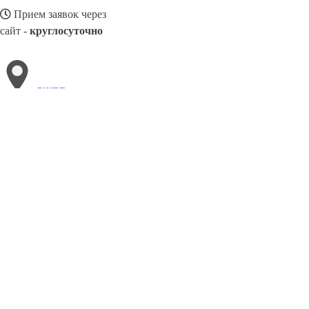
Прием заявок через
сайт -
круглосуточно
РЖЕВ
Выберите филиал:
Саров
Свободный
Туапсе
Ставрополь
Фрязино
С
Смоленск
Чапаевск
Сургут
8(800)3085303
Заказать звонок
Металлоконструкции в Ржеве
Изготовление
Услуги
Цены
Сотрудниче