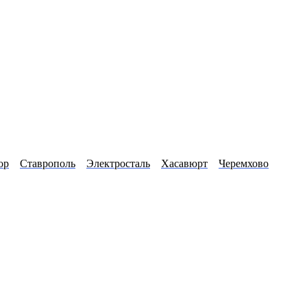
ор
Ставрополь
Электросталь
Хасавюрт
Черемхово