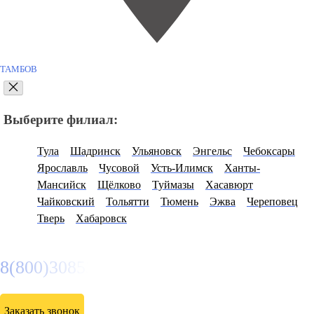
ТАМБОВ
Выберите филиал:
Тула
Шадринск
Ульяновск
Энгельс
Чебоксары
Ярославль
Чусовой
Усть-Илимск
Ханты-
Мансийск
Щёлково
Туймазы
Хасавюрт
Чайковский
Тольятти
Тюмень
Эжва
Череповец
Тверь
Хабаровск
8(800)3085303
Заказать звонок