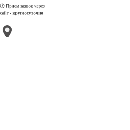
Прием заявок через
сайт -
круглосуточно
ХИМКИ
Выберите филиал:
Чайковский
Эжва
Элиста
Шуя
Южно-Сахалинск
Черногорск
Ярославль
8(800)3085303
Заказать звонок
Металлоконструкции в Химках
Изготовление
Услуги
Цены
Сотруднич