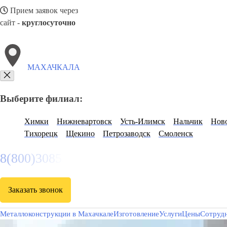
Прием заявок через
сайт -
круглосуточно
МАХАЧКАЛА
Выберите филиал:
Химки
Нижневартовск
Усть-Илимск
Нальчик
Ново
Тихорецк
Щекино
Петрозаводск
Смоленск
8(800)3085303
Заказать звонок
Металлоконструкции в Махачкале
Изготовление
Услуги
Цены
Сотруд