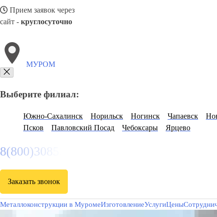
Прием заявок через
сайт -
круглосуточно
МУРОМ
Выберите филиал:
Южно-Сахалинск
Норильск
Ногинск
Чапаевск
Но
Псков
Павловский Посад
Чебоксары
Ярцево
8(800)3085303
Заказать звонок
Металлоконструкции в Муроме
Изготовление
Услуги
Цены
Сотрудни