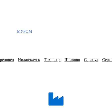
МУРОМ
реповец
Нижнекамск
Тихорецк
Щёлково
Сарапул
Серг