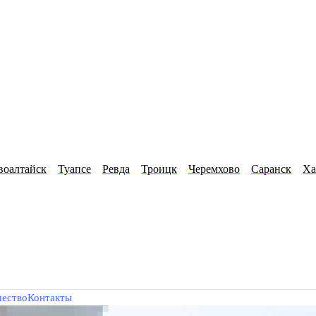
воалтайск
Туапсе
Ревда
Троицк
Черемхово
Саранск
Ха
чество
Контакты