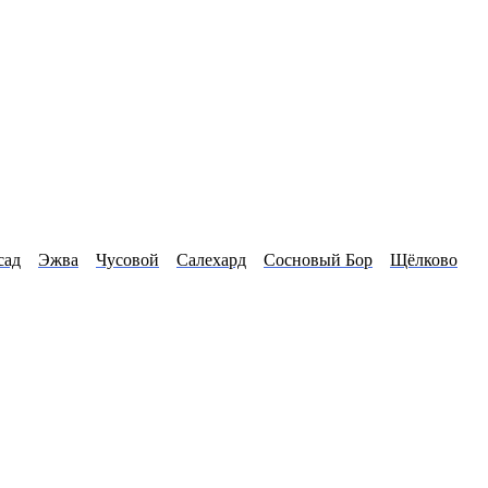
сад
Эжва
Чусовой
Салехард
Сосновый Бор
Щёлково