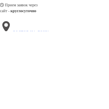
Прием заявок через
сайт -
круглосуточно
РОСТОВ-НА-ДОНУ
Выберите филиал:
Якутск
Рыбинск
Хасавюрт
Эжва
Северодвинск
Элиста
Энгельс
Чайковский
Североморск
Черкесс
8(800)3085303
Заказать звонок
Металлоконструкции в Ростове-на-Дону
Изготовление
Услуги
Цены
С