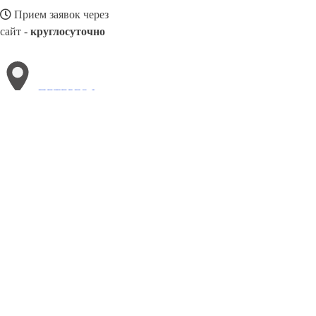
Прием заявок через
сайт -
круглосуточно
ПЕТЕРГОФ
Выберите филиал:
Чебоксары
Ставрополь
Смоленск
Сергиев Посад
С
Соликамск
Стерлитамак
Чистополь
Щекино
8(800)3085303
Заказать звонок
Металлоконструкции в Петергофе
Изготовление
Услуги
Цены
Сотруд