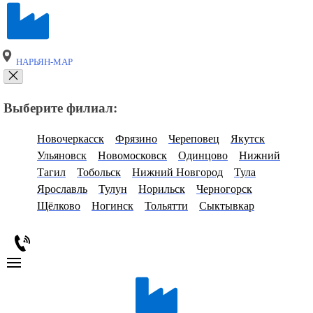
НАРЬЯН-МАР
Выберите филиал:
Новочеркасск
Фрязино
Череповец
Якутск
Ульяновск
Новомосковск
Одинцово
Нижний
Тагил
Тобольск
Нижний Новгород
Тула
Ярославль
Тулун
Норильск
Черногорск
Щёлково
Ногинск
Тольятти
Сыктывкар