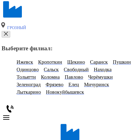
ГРОЗНЫЙ
Выберите филиал:
Ижевск
Кропоткин
Щекино
Саранск
Пушкин
Одинцово
Сальск
Свободный
Находка
Тольятти
Коломна
Павлово
Черёмушки
Зеленоград
Фрязево
Елец
Мичуринск
Лыткарино
Новокуйбышевск