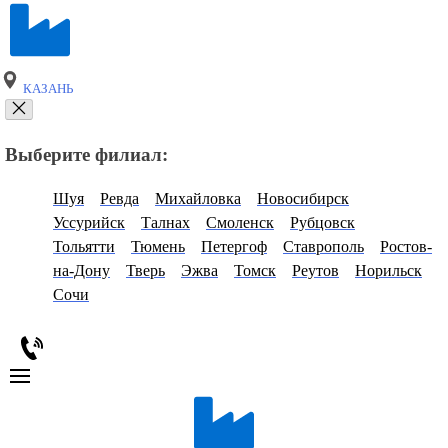
КАЗАНЬ
Выберите филиал:
Шуя
Ревда
Михайловка
Новосибирск
Уссурийск
Талнах
Смоленск
Рубцовск
Тольятти
Тюмень
Петергоф
Ставрополь
Ростов-
на-Дону
Тверь
Эжва
Томск
Реутов
Норильск
Сочи