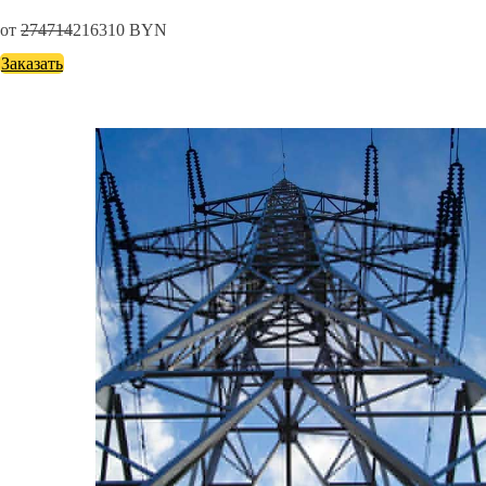
от
274714
216310
BYN
Заказать