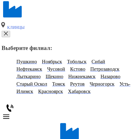
КЛИНЦЫ
Выберите филиал:
Пушкино
Ноябрьск
Тобольск
Сибай
Нефтекамск
Чусовой
Кстово
Петрозаводск
Лыткарино
Щекино
Нижнекамск
Назарово
Старый Оскол
Томск
Реутов
Черногорск
Усть-
Илимск
Красноярск
Хабаровск