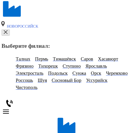
НОВОРОССИЙСК
Выберите филиал:
Талнах
Пермь
Тимашёвск
Саров
Хасавюрт
Фрязино
Тихорецк
Ступино
Ярославль
Электросталь
Подольск
Сунжа
Орск
Черемхово
Россошь
Шуя
Сосновый Бор
Уссурийск
Чистополь