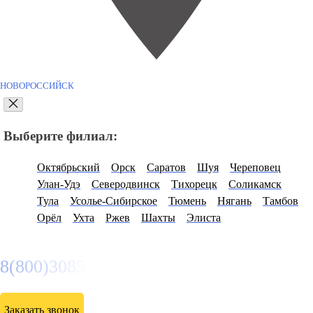
НОВОРОССИЙСК
Выберите филиал:
Октябрьский
Орск
Саратов
Шуя
Череповец
Улан-Удэ
Северодвинск
Тихорецк
Соликамск
Тула
Усолье-Сибирское
Тюмень
Нягань
Тамбов
Орёл
Ухта
Ржев
Шахты
Элиста
8(800)3085303
Заказать звонок