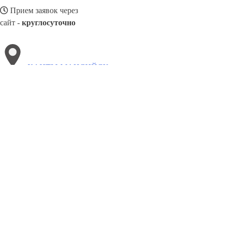
Прием заявок через
сайт -
круглосуточно
ХАНТЫ-МАНСИЙСК
Выберите филиал:
Череповец
Электросталь
Чита
Чайковский
Южно-С
Чапаевск
Якутск
Черемхово
8(800)3085303
Заказать звонок
Песок в Ханты-Мансийске
Виды
Услуги
Цены
Сотрудничество
Контак