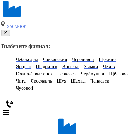
ХАСАВЮРТ
Выберите филиал:
Чебоксары
Чайковский
Череповец
Щекино
Ярцево
Шадринск
Энгельс
Химки
Чехов
Южно-Сахалинск
Черкесск
Черёмушки
Щёлково
Чита
Ярославль
Шуя
Шахты
Чапаевск
Чусовой