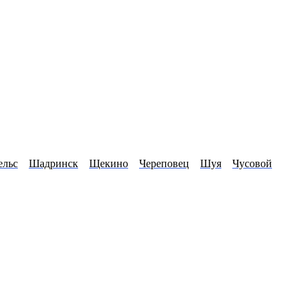
ельс
Шадринск
Щекино
Череповец
Шуя
Чусовой