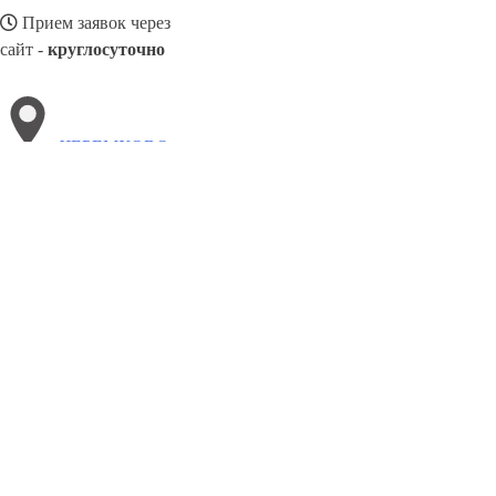
Прием заявок через
сайт -
круглосуточно
ЧЕРЕМХОВО
Выберите филиал:
Черногорск
Щекино
Чусовой
Эжва
Ярославль
Ч
Сахалинск
Черкесск
8(800)3085303
Заказать звонок
Песок в Черемхово
Виды
Услуги
Цены
Сотрудничество
Контакты