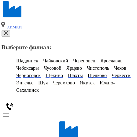
ХИМКИ
Выберите филиал:
Шадринск
Чайковский
Череповец
Ярославль
Чебоксары
Чусовой
Ярцево
Чистополь
Чехов
Черногорск
Щекино
Шахты
Щёлково
Черкесск
Энгельс
Шуя
Черемхово
Якутск
Южно-
Сахалинск