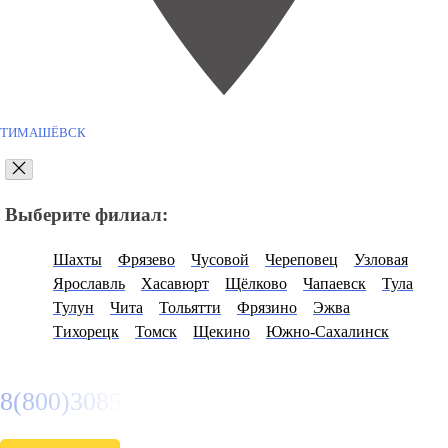
ТИМАШЁВСК
Выберите филиал:
Шахты
Фрязево
Чусовой
Череповец
Узловая
Ярославль
Хасавюрт
Щёлково
Чапаевск
Тула
Тулун
Чита
Тольятти
Фрязино
Эжва
Тихорецк
Томск
Щекино
Южно-Сахалинск
8(800)3085303