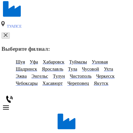
ТУАПСЕ
Выберите филиал:
Шуя
Уфа
Хабаровск
Туймазы
Узловая
Шадринск
Ярославль
Тула
Чусовой
Ухта
Эжва
Энгельс
Тулун
Чистополь
Черкесск
Чебоксары
Хасавюрт
Череповец
Якутск