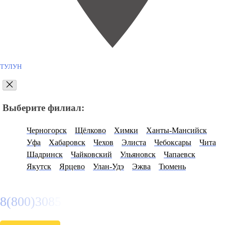
ТУЛУН
Выберите филиал:
Черногорск
Щёлково
Химки
Ханты-Мансийск
Уфа
Хабаровск
Чехов
Элиста
Чебоксары
Чита
Шадринск
Чайковский
Ульяновск
Чапаевск
Якутск
Ярцево
Улан-Удэ
Эжва
Тюмень
8(800)3085303