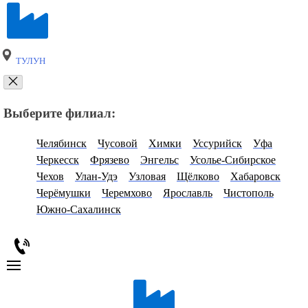
ТУЛУН
Выберите филиал:
Челябинск
Чусовой
Химки
Уссурийск
Уфа
Черкесск
Фрязево
Энгельс
Усолье-Сибирское
Чехов
Улан-Удэ
Узловая
Щёлково
Хабаровск
Черёмушки
Черемхово
Ярославль
Чистополь
Южно-Сахалинск