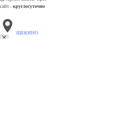
сайт -
круглосуточно
ЩЕКИНО
Выберите филиал:
Щёлково
Энгельс
Эжва
Южно-Сахалинск
Ярослав
8(800)3085303
Заказать звонок
Благоустройство в Щекино
Памятники
Ограды
Укладка плитки
Цены
С