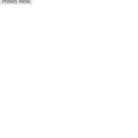
Primary Menu
Благоустройство могил в Чите
Отправьте заявку в период действия акции!
и получите бонус