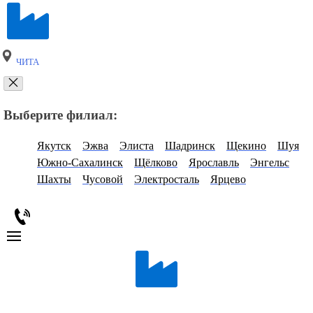
ЧИТА
Выберите филиал:
Якутск
Эжва
Элиста
Шадринск
Щекино
Шуя
Южно-Сахалинск
Щёлково
Ярославль
Энгельс
Шахты
Чусовой
Электросталь
Ярцево