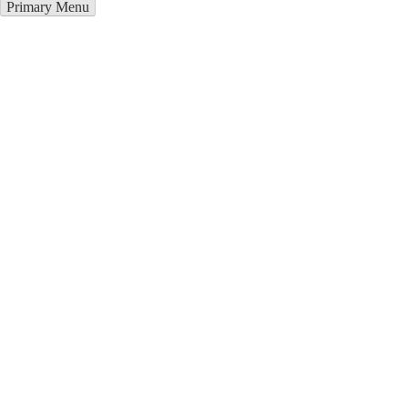
Primary Menu
Металлоконструкции в
Новочеркасске
Отправьте заявку в период действия акции!
и получите бонус.