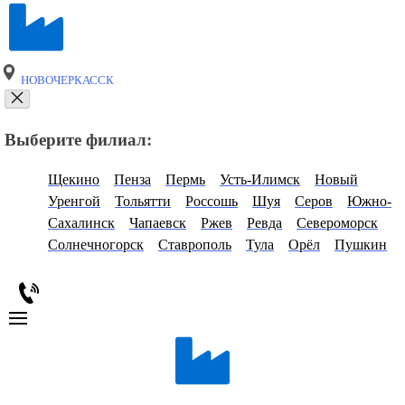
НОВОЧЕРКАССК
Выберите филиал:
Щекино
Пенза
Пермь
Усть-Илимск
Новый
Уренгой
Тольятти
Россошь
Шуя
Серов
Южно-
Сахалинск
Чапаевск
Ржев
Ревда
Североморск
Солнечногорск
Ставрополь
Тула
Орёл
Пушкин