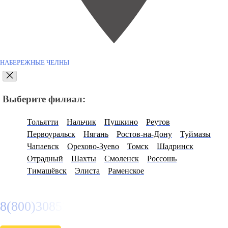
НАБЕРЕЖНЫЕ ЧЕЛНЫ
Выберите филиал:
Тольятти
Нальчик
Пушкино
Реутов
Первоуральск
Нягань
Ростов-на-Дону
Туймазы
Чапаевск
Орехово-Зуево
Томск
Шадринск
Отрадный
Шахты
Смоленск
Россошь
Тимашёвск
Элиста
Раменское
8(800)3085303