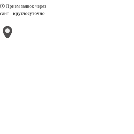
Прием заявок через
сайт -
круглосуточно
ДОМОДЕДОВО
Выберите филиал:
Краснодар
Якутск
Донецк
Ступино
Кингисепп
Чехов
Лысьва
8(800)3085303
Заказать звонок
Металлоконструкции в Домодедово
Изготовление
Услуги
Цены
Сотру