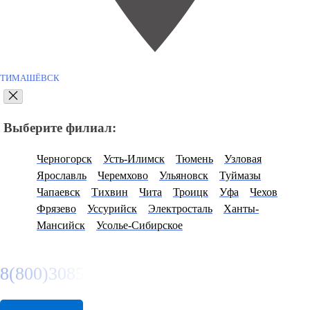
ТИМАШЁВСК
Выберите филиал:
Черногорск
Усть-Илимск
Тюмень
Узловая
Ярославль
Черемхово
Ульяновск
Туймазы
Чапаевск
Тихвин
Чита
Троицк
Уфа
Чехов
Фрязево
Уссурийск
Электросталь
Ханты-
Мансийск
Усолье-Сибирское
8(800)3085303