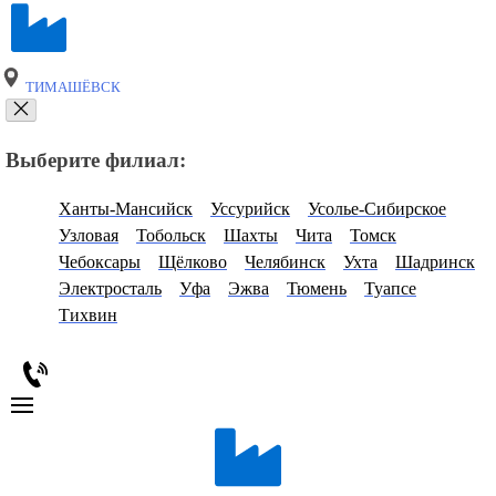
ТИМАШЁВСК
Выберите филиал:
Ханты-Мансийск
Уссурийск
Усолье-Сибирское
Узловая
Тобольск
Шахты
Чита
Томск
Чебоксары
Щёлково
Челябинск
Ухта
Шадринск
Электросталь
Уфа
Эжва
Тюмень
Туапсе
Тихвин