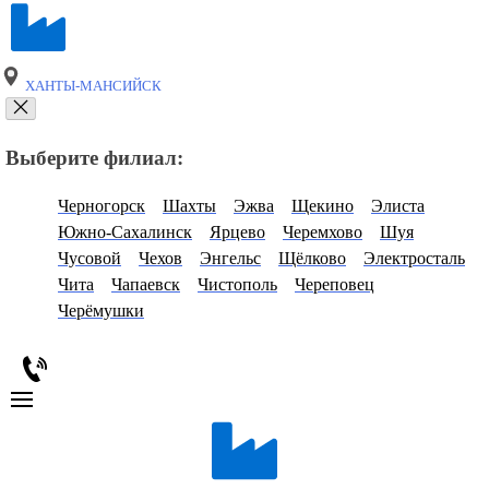
ХАНТЫ-МАНСИЙСК
Выберите филиал:
Черногорск
Шахты
Эжва
Щекино
Элиста
Южно-Сахалинск
Ярцево
Черемхово
Шуя
Чусовой
Чехов
Энгельс
Щёлково
Электросталь
Чита
Чапаевск
Чистополь
Череповец
Черёмушки