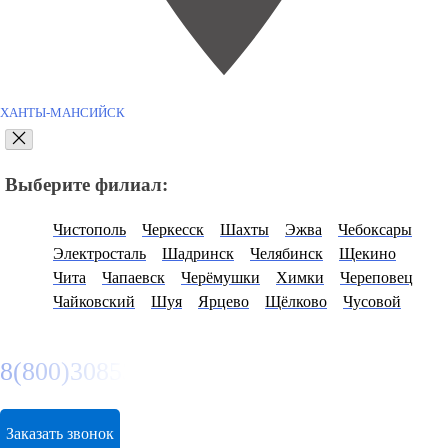
ХАНТЫ-МАНСИЙСК
Выберите филиал:
Чистополь
Черкесск
Шахты
Эжва
Чебоксары
Электросталь
Шадринск
Челябинск
Щекино
Чита
Чапаевск
Черёмушки
Химки
Череповец
Чайковский
Шуя
Ярцево
Щёлково
Чусовой
8(800)3085303
Заказать звонок