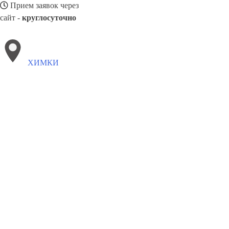
Прием заявок через
сайт -
круглосуточно
ХИМКИ
Выберите филиал:
Чистополь
Чебоксары
Чусовой
Чайковский
Черног
Чита
Электросталь
Эжва
Шахты
8(800)3085303
Заказать звонок
Окна в Химках
Профили
Ст