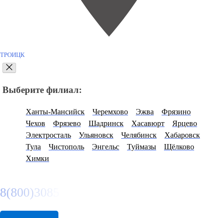
ТРОИЦК
Выберите филиал:
Ханты-Мансийск
Черемхово
Эжва
Фрязино
Чехов
Фрязево
Шадринск
Хасавюрт
Ярцево
Электросталь
Ульяновск
Челябинск
Хабаровск
Тула
Чистополь
Энгельс
Туймазы
Щёлково
Химки
8(800)3085303