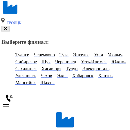
ТРОИЦК
Выберите филиал:
Туапсе
Черемхово
Тула
Энгельс
Ухта
Усолье-
Сибирское
Шуя
Череповец
Усть-Илимск
Южно-
Сахалинск
Хасавюрт
Тулун
Электросталь
Ульяновск
Чехов
Эжва
Хабаровск
Ханты-
Мансийск
Шахты