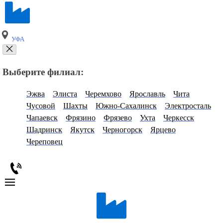
УФА
Выберите филиал:
Эжва
Элиста
Черемхово
Ярославль
Чита
Чусовой
Шахты
Южно-Сахалинск
Электросталь
Чапаевск
Фрязино
Фрязево
Ухта
Черкесск
Шадринск
Якутск
Черногорск
Ярцево
Череповец