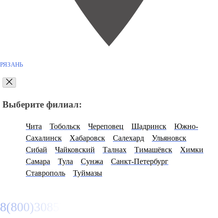
РЯЗАНЬ
Выберите филиал:
Чита
Тобольск
Череповец
Шадринск
Южно-
Сахалинск
Хабаровск
Салехард
Ульяновск
Сибай
Чайковский
Талнах
Тимашёвск
Химки
Самара
Тула
Сунжа
Санкт-Петербург
Ставрополь
Туймазы
8(800)3085303