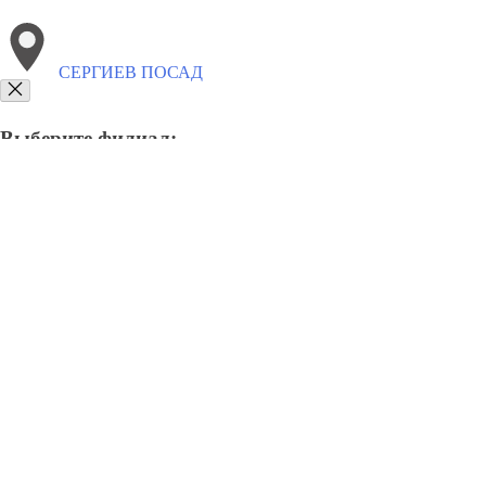
СЕРГИЕВ ПОСАД
Выберите филиал:
Энгельс
Усолье-Сибирское
Сунжа
Уфа
Старый Ос
Тобольск
Черемхово
8(800)3085303
Заказать звонок
Благоустройство в Сергиев Посаде
Памятники
Ограды
Укладка плит