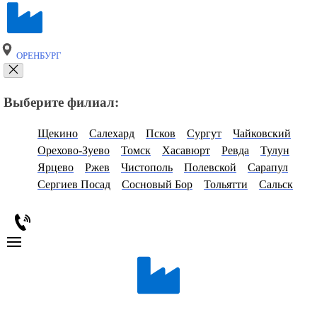
ОРЕНБУРГ
Выберите филиал:
Щекино
Салехард
Псков
Сургут
Чайковский
Орехово-Зуево
Томск
Хасавюрт
Ревда
Тулун
Ярцево
Ржев
Чистополь
Полевской
Сарапул
Сергиев Посад
Сосновый Бор
Тольятти
Сальск