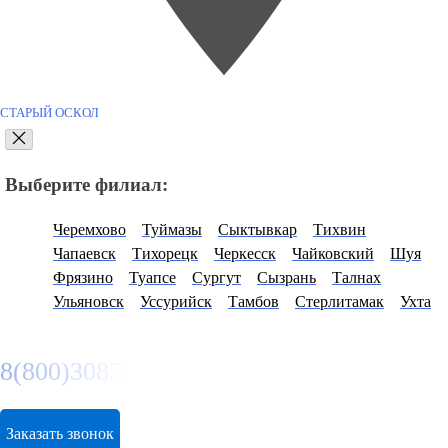
СТАРЫЙ ОСКОЛ
Выберите филиал:
Черемхово
Туймазы
Сыктывкар
Тихвин
Чапаевск
Тихорецк
Черкесск
Чайковский
Шуя
Фрязино
Туапсе
Сургут
Сызрань
Талнах
Ульяновск
Уссурийск
Тамбов
Стерлитамак
Ухта
8(800)3085303
Заказать звонок