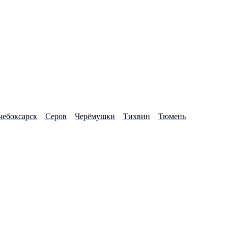
чебоксарск
Серов
Черёмушки
Тихвин
Тюмень