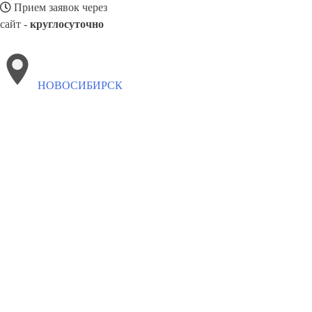
Прием заявок через
сайт -
круглосуточно
НОВОСИБИРСК
Выберите филиал:
Хабаровск
Черёмушки
Томск
Псков
Сосновый Бор
Тула
Уссурийск
Новошахтинск
Щекино
8(800)3085303
Заказать звонок
Окна в Новосибирске
Профили
Ст