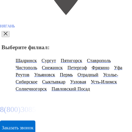
НЯГАНЬ
Выберите филиал:
Шадринск
Сургут
Пятигорск
Ставрополь
Чистополь
Снежинск
Петергоф
Фрязино
Уфа
Реутов
Ульяновск
Пермь
Отрадный
Усолье-
Сибирское
Сыктывкар
Узловая
Усть-Илимск
Солнечногорск
Павловский Посад
8(800)3085303
Заказать звонок