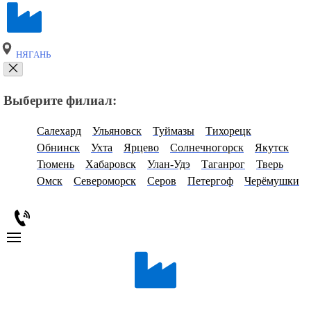
НЯГАНЬ
Выберите филиал:
Салехард
Ульяновск
Туймазы
Тихорецк
Обнинск
Ухта
Ярцево
Солнечногорск
Якутск
Тюмень
Хабаровск
Улан-Удэ
Таганрог
Тверь
Омск
Североморск
Серов
Петергоф
Черёмушки