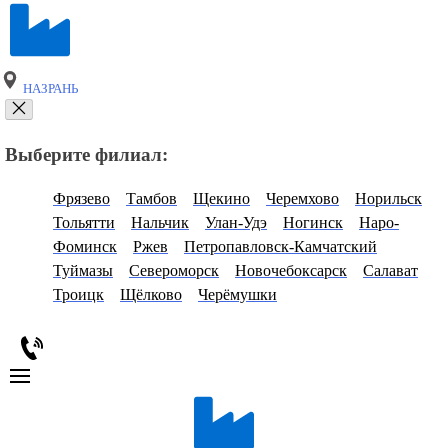
НАЗРАНЬ
Выберите филиал:
Фрязево
Тамбов
Щекино
Черемхово
Норильск
Тольятти
Нальчик
Улан-Удэ
Ногинск
Наро-
Фоминск
Ржев
Петропавловск-Камчатский
Туймазы
Североморск
Новочебоксарск
Салават
Троицк
Щёлково
Черёмушки