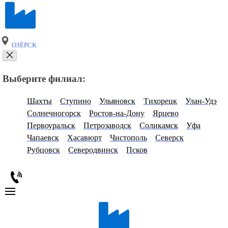
ОЗЁРСК
Выберите филиал:
Шахты
Ступино
Ульяновск
Тихорецк
Улан-Удэ
Солнечногорск
Ростов-на-Дону
Ярцево
Первоуральск
Петрозаводск
Соликамск
Уфа
Чапаевск
Хасавюрт
Чистополь
Северск
Рубцовск
Северодвинск
Псков