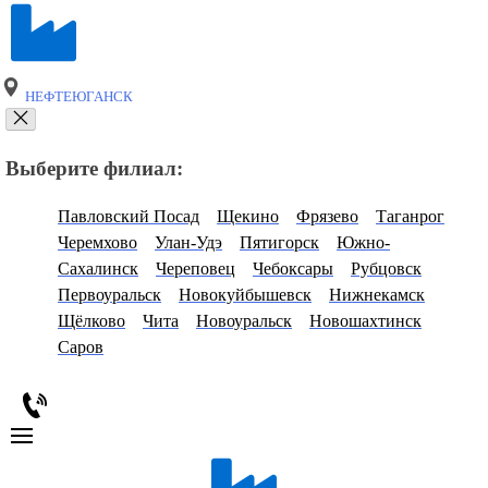
НЕФТЕЮГАНСК
Выберите филиал:
Павловский Посад
Щекино
Фрязево
Таганрог
Черемхово
Улан-Удэ
Пятигорск
Южно-
Сахалинск
Череповец
Чебоксары
Рубцовск
Первоуральск
Новокуйбышевск
Нижнекамск
Щёлково
Чита
Новоуральск
Новошахтинск
Саров