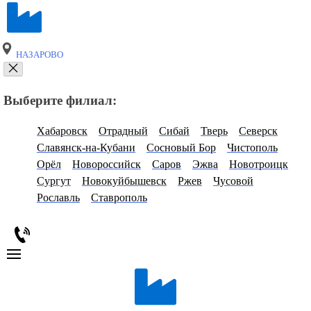
НАЗАРОВО
Выберите филиал:
Хабаровск
Отрадный
Сибай
Тверь
Северск
Славянск-на-Кубани
Сосновый Бор
Чистополь
Орёл
Новороссийск
Саров
Эжва
Новотроицк
Сургут
Новокуйбышевск
Ржев
Чусовой
Рославль
Ставрополь