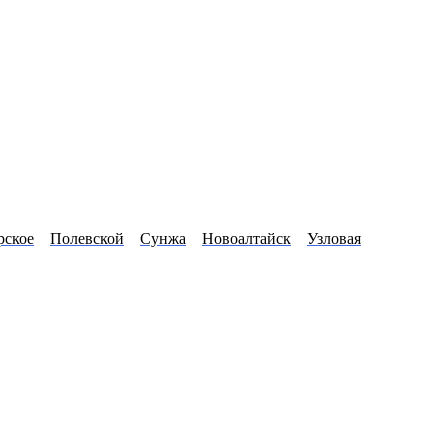
рское
Полевской
Сунжа
Новоалтайск
Узловая