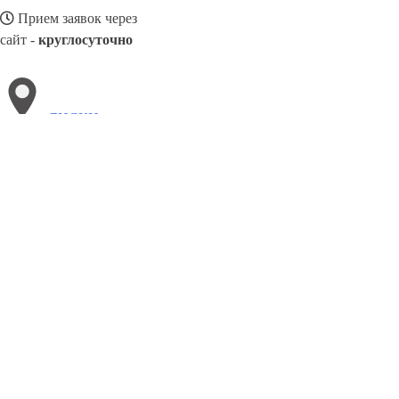
Прием заявок через
сайт -
круглосуточно
ЛИСКИ
Выберите филиал:
Находка
Сыктывкар
Новороссийск
Чайковский
Се
Ростов-на-Дону
Фрязево
Таганрог
Фрязино
Чапае
8(800)3085303
Заказать звонок
Похоронное бюро в Лисках
Услуги
Каталог товаров
Цены
Сотруднич