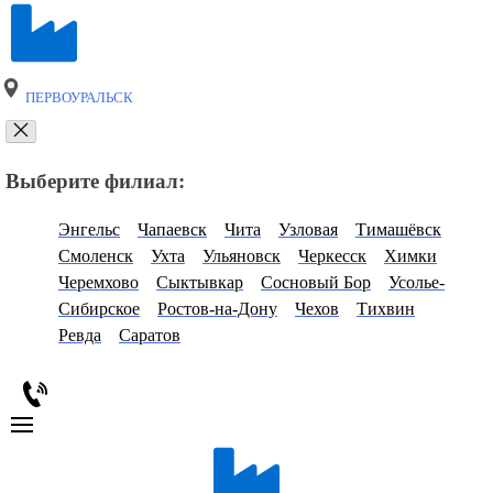
ПЕРВОУРАЛЬСК
Выберите филиал:
Энгельс
Чапаевск
Чита
Узловая
Тимашёвск
Смоленск
Ухта
Ульяновск
Черкесск
Химки
Черемхово
Сыктывкар
Сосновый Бор
Усолье-
Сибирское
Ростов-на-Дону
Чехов
Тихвин
Ревда
Саратов