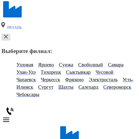
РЯЗАНЬ
Выберите филиал:
Узловая
Ярцево
Сунжа
Свободный
Самара
Улан-Удэ
Тихорецк
Сыктывкар
Чусовой
Чапаевск
Черкесск
Фрязино
Электросталь
Усть-
Илимск
Сургут
Шахты
Салехард
Североморск
Чебоксары